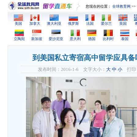
您现在的位置：
全球教育网
>>
美国
加拿大
澳大利亚
俄罗斯
法国
爱尔兰
英国
立陶宛
新加坡
爱沙尼亚
意大利
德国
比利时
泰国
到美国私立寄宿高中留学应具备
发布时间：2016-1-6 文字大小：
大
中
小
打印