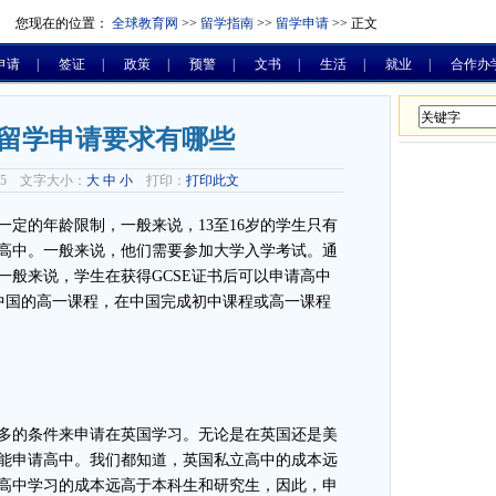
您现在的位置：
全球教育网
>>
留学指南
>>
留学申请
>> 正文
申请
|
签证
|
政策
|
预警
|
文书
|
生活
|
就业
|
合作办
留学申请要求有哪些
-25 文字大小：
大
中
小
打印：
打印此文
一定的年龄限制，一般来说，
13至16岁的学生只有
高中。一般来说，他们需要参加大学入学考试。通
一般来说，学生在获得GCSE证书后可以申请高中
于中国的高一课程，在中国完成初中课程或高一课程
多的条件来申请在英国学习。无论是在英国还是美
能申请高中。我们都知道，英国私立高中的成本远
高中学习的成本远高于本科生和研究生，因此，申