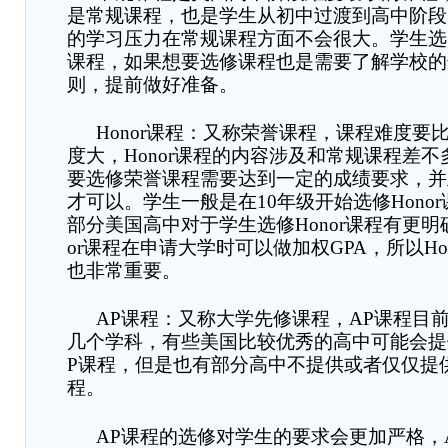
是常规课程，也是学生从初中过渡到高中阶段
的学习压力在常规课程方面不会很大
。
学生
选
课程
，
如果想要选修课程也
是
需要了解学校的
则，提前做好准备。
Honor
课程：又称荣誉课程，课程难度要
度大，
Honor
课程的内容涉及和常规课程差不
要选修荣誉课程需要达到一定的成绩要求，并
才可以
。
学生一般是在
10
年级开始选修
Honor
部分美国高中对于学生选修
Honor
课程有更明
or
课程在申请大学时可以做加权
GPA
，所以
Ho
也非常重要。
AP
课程：又称大学先修课程，
AP
课程目
几个学科，有些美国比较优秀的高中可能会提
P
课程，但是也有部分高中不提供或者仅仅提
程。
AP
课程的选修对学生的要求会更加严格，