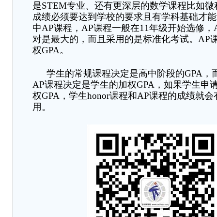
是
STEM
专业、还有更深层的数学课程比如微
成绩必须要达到学校的要求且有学科基础才能
中
AP
课程，
AP
课程一般在
11
年级开始选修，
对是最大的，而且采用的是标准化考试。
AP
权
GPA
。
学生的常规课程决定是高中阶段的
GPA
，
AP
课程决定是学生的加权
GPA
，如果学生申
权
GPA
，学生
honor
课程和
AP
课程的成绩就会
用。