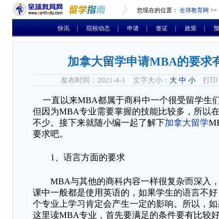
您现在的位置：
全球教育网
>>
快讯
|
院校动态
|
申请
|
签证
|
政策
|
加拿大留学申请MBA的要求
发布时间：2021-4-1 文字大小：
大
中
小
打印
一直以来
MBA
都
属于商科中一个很受留学生
但因为
MBA专业需要掌握的技能比较多，所以
不少。
接下来就随小编一起了解下
加拿大留学
M
要求吧。
1、语言方面的要求
MBA与其他的商科内容一样很复杂而深入
课中一般都是使用英语的
，
如果学生的语言不好
个专业上学习肯定会产生一定的影响。所以，如
这里读
MBA专业，首先要满足的条件要有比较