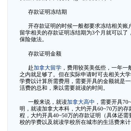
存款证明冻结期
开存款证明的时候一般都要求冻结相关账
留学相关的存款证明冻结期为
3
个月就可以了
保险做法。
存款证明金额
赴
加拿大留学
，费用较英美低些，一年一
之内就足够了
。但
在实际申请时可去相关大学
学费以计算所需费用，需要开具的金额就是一
活费的总和，乘以需要就读的时间。
一般来说，就读
加拿大高中
，需要开具
70
明，就读加拿大本科，大约开具
60~70
万的存
程，大约开具
40~50
万的存款证明（具体还需
校的学费以及就读学校所在城市的生活费来计