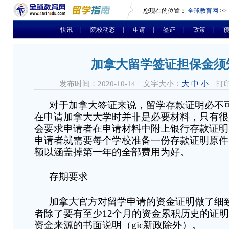
您现在的位置：
全球教育网
>>
快讯
|
院校动态
|
申请
|
签证
|
政策
|
加拿大留学签证担保金须
发布时间：2020-10-14 文字大小：
大
中
小
打印
对于加拿大签证来说，留学存款证明必不
在申请加拿大大学时并非是必要材料，只有很
会要求申请者在申请材料中附上银行存款证明
申请者就需要每个学校准备一份存款证明原件
额以涵盖掉第一年的全部费用为好。
存期要求
加拿大官方对留学申请的资金证明做了细
者除了要有至少
12
个月的资金累积历史的证明
资金来源的书面说明（
gic
新政除外）。