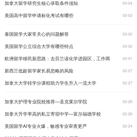
加拿大留学研究生核心录取条件须知
03-04
美国高中留学申请标化考试有哪些
03-03
泰国留学大家常关心的问题解答
03-02
美国留学公立综合大学有哪些特点
03-02
欧洲留学移民新思路：去芬兰读化学进园区，工作两
03-01
年拿永居？
新西兰低龄留学家长易忽略的风险
02-27
加拿大大学转学分课程助力学生升入一流大学
02-27
加拿大护理专业院校推荐—圣克莱尔学院
02-26
加拿大升学率高的私立寄宿中学—富尔福德学校
02-26
美国留学AI专业火爆，敏感专业审查更严
02-24