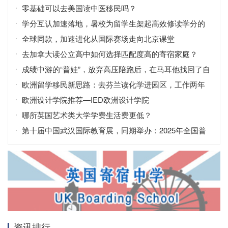
零基础可以去美国读中医移民吗？
学分互认加速落地，暑校为留学生架起高效修读学分的
桥梁
全球同款，加速进化从国际赛场走向北京课堂
去加拿大读公立高中如何选择匹配度高的寄宿家庭？
成绩中游的“普娃”，放弃高压陪跑后，在马耳他找回了自
信！
欧洲留学移民新思路：去芬兰读化学进园区，工作两年
拿永居？
欧洲设计学院推荐—IED欧洲设计学院
哪所英国艺术类大学学费生活费更低？
第十届中国武汉国际教育展，同期举办：2025年全国普
通高校招生咨询会
资讯排行