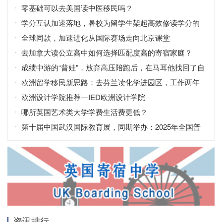
零基础可以去美国读中医移民吗？
学分互认加速落地，暑校为留学生架起高效修读学分的
桥梁
全球同款，加速进化从国际赛场走向北京课堂
去加拿大读公立高中如何选择匹配度高的寄宿家庭？
成绩中游的“普娃”，放弃高压陪跑后，在马耳他找回了自
信！
欧洲留学移民新思路：去芬兰读化学进园区，工作两年
拿永居？
欧洲设计学院推荐—IED欧洲设计学院
哪所英国艺术类大学学费生活费更低？
第十届中国武汉国际教育展，同期举办：2025年全国普
通高校招生咨询会
资讯排行