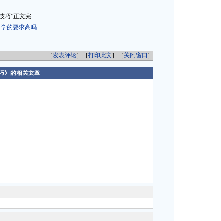
技巧”正文完
留学的要求高吗
［
发表评论
］［
打印此文
］［
关闭窗口
］
巧》的相关文章