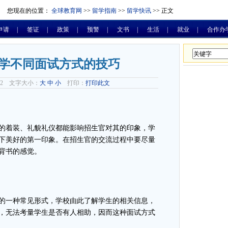
您现在的位置：
全球教育网
>>
留学指南
>>
留学快讯
>> 正文
申请
|
签证
|
政策
|
预警
|
文书
|
生活
|
就业
|
合作办
学不同面试方式的技巧
-22 文字大小：
大
中
小
打印：
打印此文
的着装、礼貌礼仪都能影响招生官对其的印象，学
下美好的第一印象。在招生官的交流过程中要尽量
背书的感觉。
的一种常见形式，学校由此了解学生的相关信息，
，无法考量学生是否有人相助，因而这种面试方式