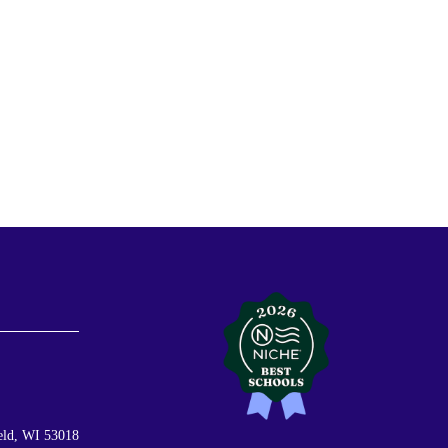
ield, WI 53018