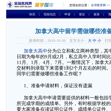
您现在的位置：
全球教育网
>>
快讯
|
院校动态
|
申请
|
签证
|
政策
|
加拿大高中留学需做哪些准
发布时间：2019-10-30 文字大小：
大
中
小
打印
加拿大高中
分为公立和私立两种类型，其
日期为每年的
9
月或
2
月，私立高中入学时间比
11
月、
1
月、
4
月、
7
月。一般情况下，加拿大
交材料到录取下来需要
1
到
2
个月左右的时间。
同学们需要做哪些准备工作呢？
1
、准备申请材料，保证没有遗漏
加拿大高中申请需要提供的材料一般包括
所完成学期的成绩单。另外，有时根据学校的
要大家准备在读证明公证件、成绩单公证件、